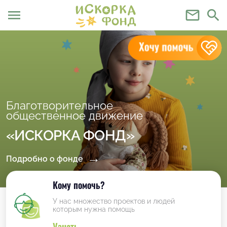
menu
mail_outline
search
Благотворительное
общественное движение
«ИСКОРКА ФОНД»
Подробно о фонде
Кому помочь?
У нас множество проектов и людей
которым нужна помощь
Узнать