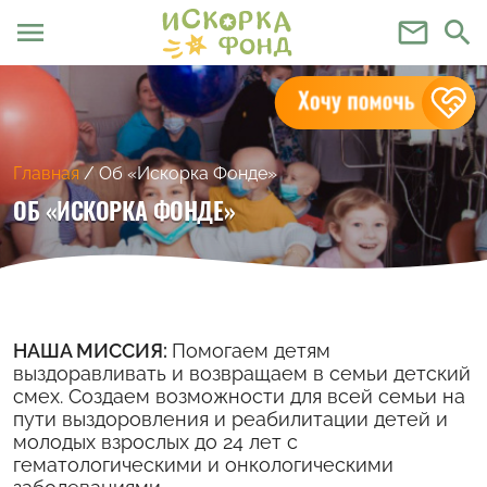
menu
mail_outline
search
Главная
/
Об «Искорка Фонде»
ОБ «ИСКОРКА ФОНДЕ»
НАША МИССИЯ:
Помогаем детям
выздоравливать и возвращаем в семьи детский
смех. Создаем возможности для всей семьи на
пути выздоровления и реабилитации детей и
молодых взрослых до 24 лет с
гематологическими и онкологическими