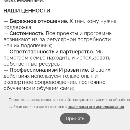
заболеваниями.
НАШИ ЦЕННОСТИ:
—
Бережное отношение.
К тем, кому нужна
поддержка;
—
Системность.
Все проекты и программы
возникают из-за регулярной потребности
наших подопечных;
—
Ответственность и партнерство.
Мы
помогаем семье находить и использовать
собственные ресурсы;
—
Профессионализм И развитие.
В своих
действиях используем только опыт и
экспертное сопровождение, постоянно
обучаемся и обучаем сами;
—
Сообщество родителей и их участие.
Среди
наших волонтеров, добровольцев и
Продолжая использовать наш сайт, вы даете согласие на обработ
жертвователей много подопечных семей: как
файлов cookie и соглашаетесь с
правилами его использования
бывших, так и нынешних.
Принять
В 1989 году было создано общественное
объединение «Гематологи мира – детям».