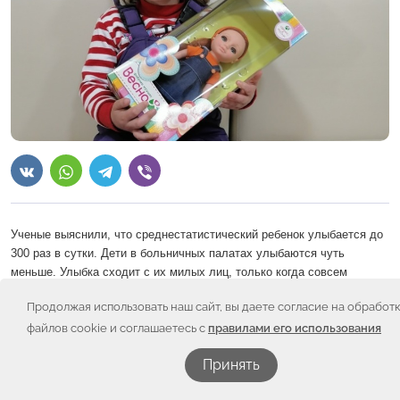
Ученые выяснили, что
среднестатистический ребенок улыбается до
300 раз в сутки.
Дети в больничных палатах улыбаются чуть
меньше. Улыбка сходит с их милых
лиц
, только когда совсем
тяжело. Во все остальное время дети дарят свои улыбки докторам и
Продолжая использовать наш сайт, вы даете согласие на обработ
родителям.
файлов cookie и соглашаетесь с
правилами его использования
А вот взрослые улыбаются все меньше и меньше — всего 7-11 раз в
сутки. При этом часть улыбок «фальшивые» в угоду начальству или
Принять
потому, что болеющий ребенок не должен видеть грустных глаз. При
этом к
а
ждый пятый опрошенный признается, что улыбка ребенка