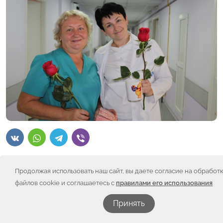
Продолжая использовать наш сайт, вы даете согласие на обработ
“Искорка” от всей души поздравляет с юбилеем
Власову Валентину Николаевну, без которой
файлов cookie и соглашаетесь с
правилами его использования
невозможно представить отделение – она первая
встречает всех, кто поступает на лечение. Свой
Принять
юбилей Валентина Николаевна встретила в отпуске,
но мы её дождались и с удовольствием поздравили!