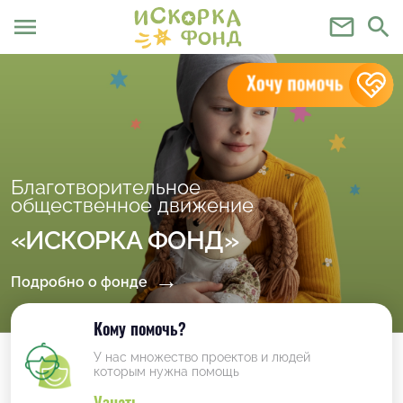
menu
mail_outline
search
Благотворительное
общественное движение
«ИСКОРКА ФОНД»
Подробно о фонде
Кому помочь?
У нас множество проектов и людей
которым нужна помощь
Узнать