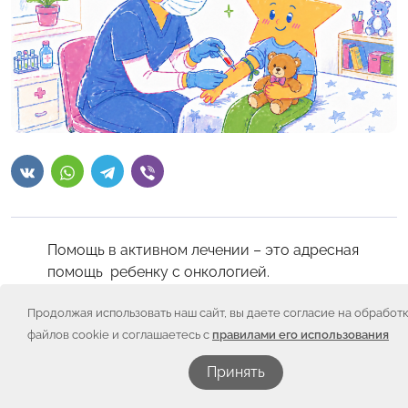
Помощь в активном лечении – это адресная
помощь ребенку с онкологией.
Ребенок уезжает домой после выписки и до
Продолжая использовать наш сайт, вы даете согласие на обработ
следующей плановой госпитализации – месяц.
файлов cookie и соглашаетесь с
правилами его использования
Всё это время дома ребенок будет продолжать
ПОДДЕРЖАТЬ
Принять
принимать лекарства в больших объемах. Часть
от этих объемов выдадут в больнице, но только