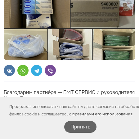
Благодарим партнёра — БМТ СЕРВИС и руководителя
Ивана Ерогина — за помощь в оплате гуманитарной
помощи для детейц, проходящих лечение в
Продолжая использовать наш сайт, вы даете согласие на обработ
Областном гематологическом центре.
файлов cookie и соглашаетесь с
правилами его использования
В рамках поддержки были закуплены: подгузники всех
Принять
размеров, влажные салфетки, бахилы, пластыри для
катетеров, папки для врачей и канцелярская бумага.