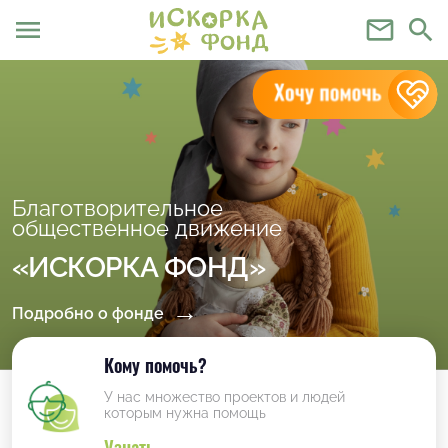
menu
mail_outline
search
Благотворительное
общественное движение
«ИСКОРКА ФОНД»
Подробно о фонде
Кому помочь?
У нас множество проектов и людей
которым нужна помощь
Узнать