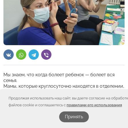
Мы знаем, что когда болеет ребенок — болеет вся
семья.
Мамы, которые круглосуточно находятся в отделении,
отдают все свои силы, эмоции и время борьбе за
здоровье детей. Но чтобы продолжать этот путь, им
Продолжая использовать наш сайт, вы даете согласие на обработ
жизненно необходимо восстанавливать свой
файлов cookie и соглашаетесь с
правилами его использования
внутренний ресурс.
Принять
В отделении в декабре прошел День красоты —
событие, которое напомнило каждой о том, как они