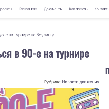
роекты
Компаниям
Документы
Как помочь
Контакт
90-е на турнире по боулингу
ся в 90-е на турнире
П
Рубрика:
Новости движения