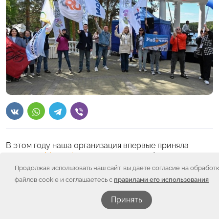
В этом году наша организация впервые приняла
участие в
Медиафесте
, на котором собрались
местные и региональные журналисты, специалисты
Продолжая использовать наш сайт, вы даете согласие на обработ
по связям с общественностью, блогеры,
файлов cookie и соглашаетесь с
правилами его использования
профессиональные спикеры, около 300 человек. В
этот раз были гости из Москвы, Дагестана, регионов
Принять
Урала и Сибири, а также Республики Казахстан.
Фестиваль СМИ Челябинской области проводится в