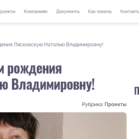
роекты
Компаниям
Документы
Как помочь
Контакт
дения Лясковскую Наталью Владимировну!
м рождения
ю Владимировну!
П
Рубрика:
Проекты