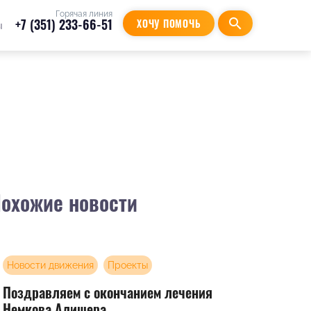
Горячая линия
+7 (351) 233-66-51
search
ХОЧУ ПОМОЧЬ
ы
охожие новости
Новости движения
Проекты
Поздравляем с окончанием лечения
Немкова Алишера