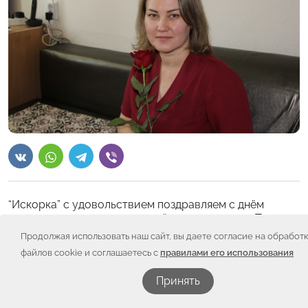
“Искорка” с удовольствием поздравляем с днём
рождения медицинских сестёр реанимации – Тагиеву
Лилию Наильевну и Даренских Юлию Александровну!
Продолжая использовать наш сайт, вы даете согласие на обработ
Дни рождения наших любимых именинниц пришлись
файлов cookie и соглашаетесь с
правилами его использования
как раз на предновогодние дни и, конечно, они
получили подарки ещё и от Деда Мороза!
Принять
А мы желаем крепкого здоровья Лилии Наильевне и