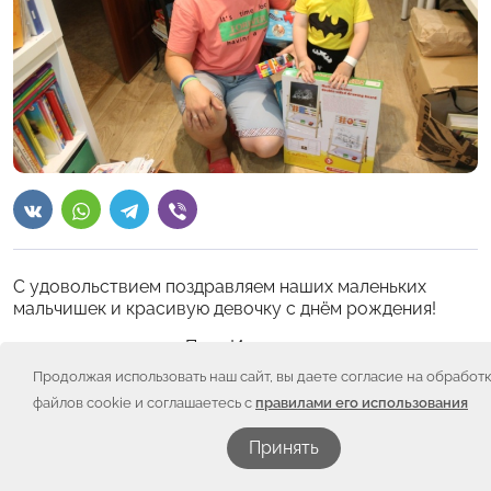
С удовольствием поздравляем наших маленьких
мальчишек и красивую девочку с днём рождения!
3 года исполнилось Пете Инжутову, он по-прежнему
целеустремлённый, чётко выдвигает требования,
Продолжая использовать наш сайт, вы даете согласие на обработ
заботится о брате (проследил, чтобы ему тоже
файлов cookie и соглашаетесь с
правилами его использования
передали подарок), заботится о маме, чтобы она не
забыла обуть свои туфли, поливает грядки в огороде.
Принять
Петя точно знает, что ему исполнилось 3 года, а мы
его поздравляем и желаем крепкого здоровья. В