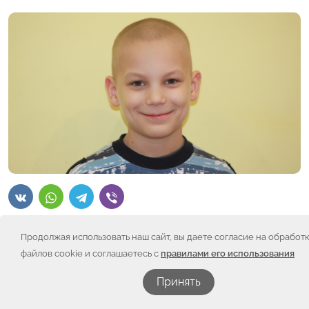
Продолжая использовать наш сайт, вы даете согласие на обработ
Друзья, спасибо вам за помощь в покупке
файлов cookie и соглашаетесь с
правилами его использования
авиабилетов для Паши Конькова и его мамы – они
уже клинике им. Р. Горбачёвой, где решается вопрос
Принять
о необходимости трансплантации костного мозга.