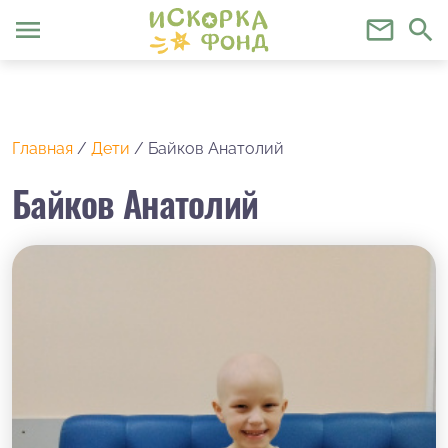
menu
mail_outline
search
Главная
/
Дети
/
Байков Анатолий
Байков Анатолий