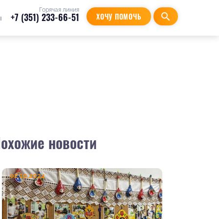
Горячая линия
+7 (351) 233-66-51
search
ХОЧУ ПОМОЧЬ
ы
охожие новости
02.10.2024