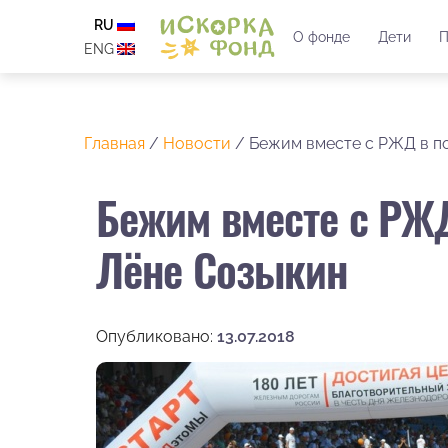
RU
О фонде
Дети
П
ENG
Главная
/
Новости
/
Бежим вместе с РЖД в п
Бежим вместе с РЖ
Лёне Созыкин
Опубликовано:
13.07.2018