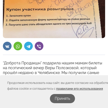
“Доброта Продакшн” подарила нашим мамам билеты
на поэтический вечер Веры Полозковой, который
прошёл недавно в Челябинске. Мы получили самые
восторженные отзывы:
Продолжая использовать наш сайт, вы даете согласие на обработ
Ольга Куклева: “Спасибо за возможность
файлов cookie и соглашаетесь с
правилами его использования
познакомиться с современной поэзией Веры
Полозковой”!
Принять
Татьяна Сачко: “Спасибо за чудный вечер) Вы всегда