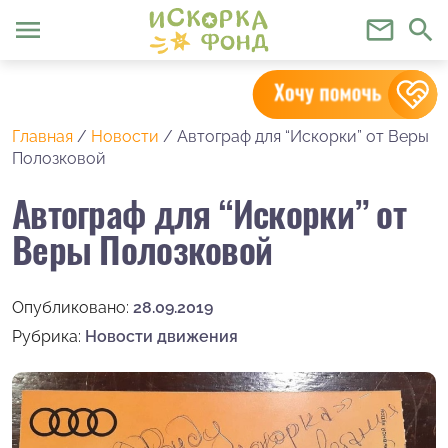
menu
mail_outline
search
Главная
/
Новости
/
Автограф для “Искорки” от Веры
Полозковой
Автограф для “Искорки” от
Веры Полозковой
Опубликовано:
28.09.2019
Рубрика:
Новости движения