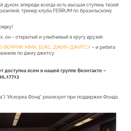
ай духом, впереди всегда есть высшая ступень твоей
разилия), тренер клуба FERRUM по бразильскому
.
рядку!
, он – открытый и улыбчивый в кругу друзей.
Б ФЕРРУМ: ММА, БОКС, ДЖИУ-ДЖИТСУ
– и ребята
ваниях по джиу джитсу.
т доступна всем в нашей группе Вконтакте –
49_17713
ка”) “Искорка Фонд” реализует при поддержке Фонда