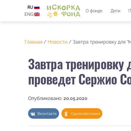
RU
О фонде
Дети
П
ENG
Главная
/
Новости
/
Завтра тренировку для 
Завтра тренировку
проведет Сержио С
Опубликовано:
20.05.2020
Вконтакте
Одноклассники