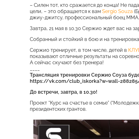
– Силен тот, кто сражается до конца! Не пад
цели, – это обращается к вам
Sergio Souza
(Б
джиу-джитсу, профессиональный боец ММА
Завтра, 21 мая в 10.30 Сержио ждет вас на за
Собранный и стойкий в бою и на тренировках
Сержио тренирует, в том числе, детей в
КЛУ
показывают отличные результаты на соревно
А сейчас скучают без тренера!
____
Трансляция тренировки Сержио Соуза буде
https://vk.com/club_iskorka?w=wall-288285
До встречи, завтра, в 10.30!
Проект “Курс на счастье в семье” (“Молодеж
президентских грантов.