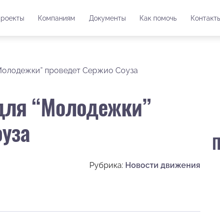
роекты
Компаниям
Документы
Как помочь
Контакт
“Молодежки” проведет Сержио Соуза
 для “Молодежки”
оуза
П
Рубрика:
Новости движения