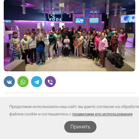
Благотворительное движение «Искорка Фонд» и
Продолжая использовать наш сайт, вы даете согласие на обработ
наши драгоценные партнеры всегда стараются
файлов cookie и соглашаетесь с
правилами его использования
предоставить семьям не только душевный отдых, но и
полезный для тела. А термы — это отличный повод
Принять
расслабиться и восстановить силы.