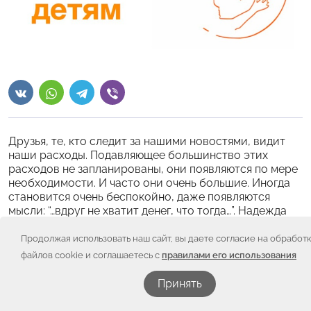
Друзья, те, кто следит за нашими новостями, видит
наши расходы. Подавляющее большинство этих
расходов не запланированы, они появляются по мере
необходимости. И часто они очень большие. Иногда
становится очень беспокойно, даже появляются
мысли: “…вдруг не хватит денег, что тогда…”. Надежда
только на вас.
Продолжая использовать наш сайт, вы даете согласие на обработ
Подпишитесь, пожалуйста на автоплатёж в
файлов cookie и соглашаетесь с
правилами его использования
Сбербанконлайн на любую сумму, которая будет вам
удобна и необременительна. Да, любая сумма,
Принять
которая кажется маленькой, но поступает стабильно,
даёт стабильность всем нам.