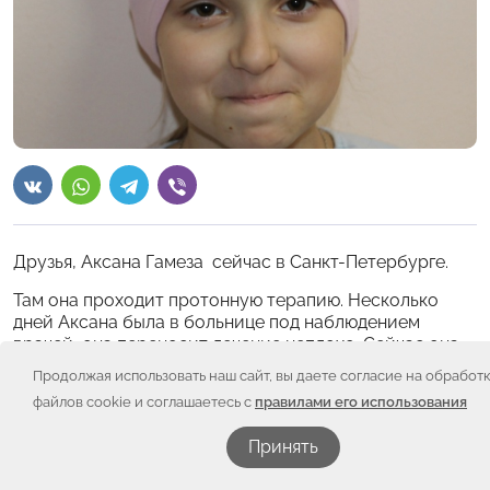
Друзья, Аксана Гамеза сейчас в Санкт-Петербурге.
Там она проходит протонную терапию. Несколько
дней Аксана была в больнице под наблюдением
врачей, она переносит лечение неплохо. Сейчас она
проходит протонную терапию амбулаторно. Для
Продолжая использовать наш сайт, вы даете согласие на обработ
прохождения лечения Аксана с мамой сняли
файлов cookie и соглашаетесь с
правилами его использования
квартиру. какое-то время платили самостоятельно,
сейчас обратились за помощью к нам.
Принять
Для оплаты квартиры рядом с протонным центром