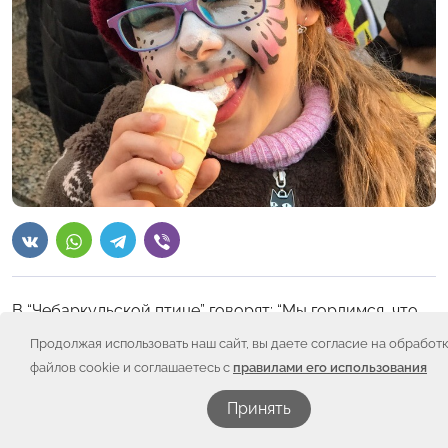
В “Чебаркульской птице” говорят: “Мы гордимся, что
помогаем такому крутому мероприятию”.
Продолжая использовать наш сайт, вы даете согласие на обработ
В этом году генеральный спонсор по питанию на
файлов cookie и соглашаетесь с
правилами его использования
Играх победителей “Чебаркульская птица” отгрузила
нам продукты на 500 человек.
Принять
Этот объём – только часть помощи от Чебаркуля. Ещё