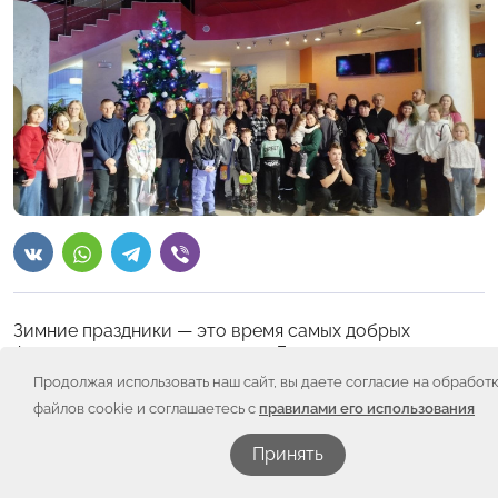
​Зимние праздники — это время самых добрых
фильмов и встреч с друзьями. Для подопечных
Искорки эти каникулы стали ещё и
Продолжая использовать наш сайт, вы даете согласие на обработ
кинематографичными.
файлов cookie и соглашаетесь с
правилами его использования
​Декабрь завершили эпично: 70 человек посетили
Принять
премьеру мультфильма «Три богатыря и свет
клином». Это был отличный заряд бодрости перед