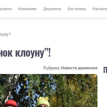
роекты
Компаниям
Документы
Как помочь
Контакт
оуну”!
ок клоуну”!
П
Рубрика:
Новости движения