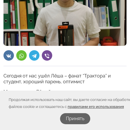
Сегодня от нас ушёл Лёша – фанат “Трактора” и
студент, хороший парень, оптимист
Мы знакомы с Лёшей почти 2 года и эти 2 года мы
надеялись, что будем поздравлять его с
Продолжая использовать наш сайт, вы даете согласие на обработ
выздоровлением.
файлов cookie и соглашаетесь с
правилами его использования
Болезнь не хотела отступать, а Леша ставил цели и
Принять
достигал – прекрасно закончил школу, стал
студентом Университета, так хотел учиться и просто