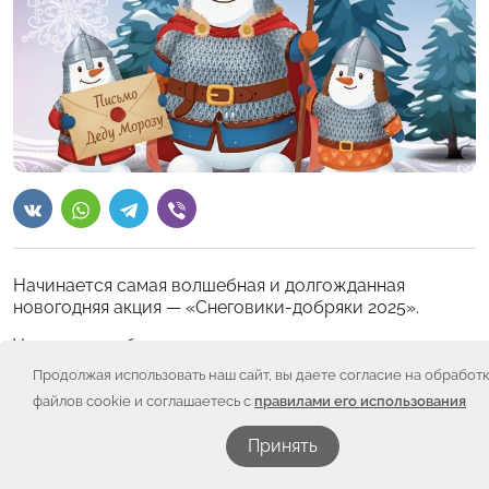
Начинается самая волшебная и долгожданная
новогодняя акция — «Снеговики-добряки 2025».
У каждого ребенка есть заветная мечта, и мы верим,
что в наших силах подарить эту новогоднюю радость
Продолжая использовать наш сайт, вы даете согласие на обработ
детям Челябинской области, которые сейчас
файлов cookie и соглашаетесь с
правилами его использования
проходят непростой путь борьбы с онкологическими
и гематологическими заболеваниями.
Принять
В 2025 году мы приглашаем вас поделиться с нами