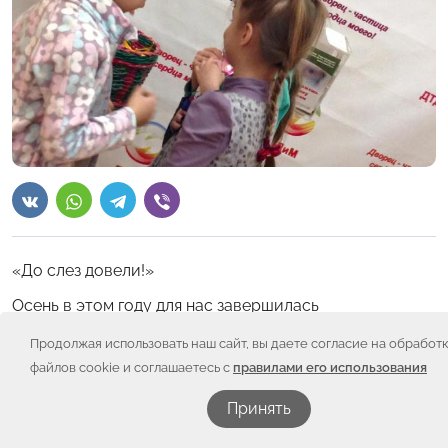
«До слез довели!»
Осень в этом году для нас завершилась
благотворительным концертом в пользу онкобольных
детей, который провели в МОУ ДОД Дворец
Продолжая использовать наш сайт, вы даете согласие на обработ
творчества детей и молодежи Копейского городского
файлов cookie и соглашаетесь с
правилами его использования
округа.
Принять
Невозможно передать словами ту теплую, добрую
атмосферу, в которую мы просто окунулись.