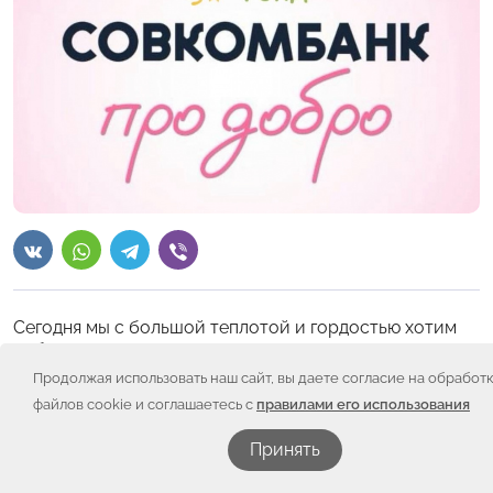
Сегодня мы с большой теплотой и гордостью хотим
поблагодарить и поздравить надежного партнера —
Совкомбанк!
Продолжая использовать наш сайт, вы даете согласие на обработ
файлов cookie и соглашаетесь с
правилами его использования
Нас объединяет общая миссия: внедрять
эффективные технологии добра и помогать тем, кто
Принять
нуждается в поддержке.
Вклад «Совкомбанка» в работу Искорки имеет