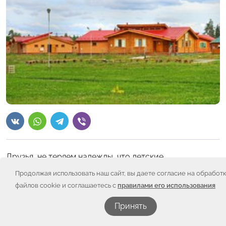
Друзья, не теряем надежды, что детские
реабилитационные лагеря откроются хотя бы в
Продолжая использовать наш сайт, вы даете согласие на обработ
середине лета!
файлов cookie и соглашаетесь с
правилами его использования
Первое, с чего мы начали подготовку – рассказали
родителям наших подопечных о лагере «Шередарь»
Принять
во Владимирской области. Дети и родители его
иначе не называют как «волшебная страна», «планета