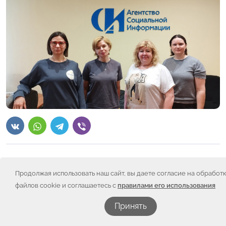
Агентство социальной информации является одним
из ресурсов для НКО – цитируемым СМИ, медийной
Продолжая использовать наш сайт, вы даете согласие на обработ
площадкой, которая предоставляет возможность
файлов cookie и соглашаетесь с
правилами его использования
некоммерческому сектору говорить о себе и быть
узнаваемым в других регионах.
Принять
Руководитель отдела связей с общественностью