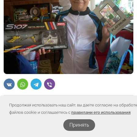
Продолжая использовать наш сайт, вы даете согласие на обработ
На дворе сентябрь. А мы публикуем фото с подарками
именинников августа! Потому как их оказалось
файлов cookie и соглашаетесь с
правилами его использования
большое количество!Они долго скрывались от нас, но
мы их рассекретили и поздравили! Хотя…в поисках
Принять
подарков пришлось потрудиться. Желания были
сказочными – пойдите туда, не знаю куда, купите знаю