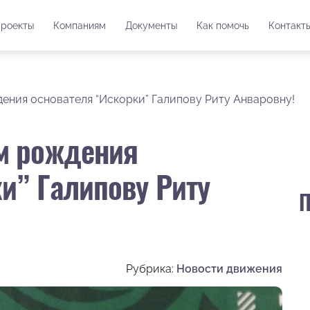
роекты
Компаниям
Документы
Как помочь
Контакт
ения основателя “Искорки” Галипову Риту Анваровну!
м рождения
и” Галипову Риту
П
Рубрика:
Новости движения