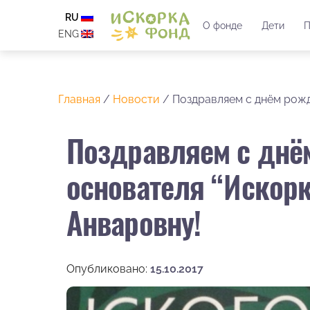
RU
О фонде
Дети
П
ENG
Главная
/
Новости
/
Поздравляем с днём рожд
Поздравляем с днё
основателя “Искорк
Анваровну!
Опубликовано:
15.10.2017