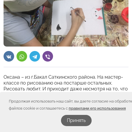
Оксана – из г.Бакал Саткинского района. На мастер-
классе по рисованию она постарше остальных.
Рисовать любит. И приходит даже несмотря на то, что
занимаются в основном малыши.
Продолжая использовать наш сайт, вы даете согласие на обработ
Конечно, Оксане подбирают задания индивидуально –
файлов cookie и соглашаетесь с
правилами его использования
посложнее, так как у нее замечательно получается и
Оксана совершенствует свои навыки из раза в раз.
Принять
Мастера её запомнили и хвалят, отмечают успехи!