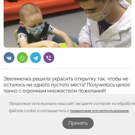
Эвелиночка решила украсить открытку так, чтобы не
осталось ни одного пустого места! Получилось целое
панно с огромным множеством пожеланий!
Приклеивая на открытку последнюю наклейку,
Эвелина произнесла: «Всё!»
Продолжая использовать наш сайт, вы даете согласие на обработ
файлов cookie и соглашаетесь с
правилами его использования
Её открытка получилась не только самая яркая. Но и
самая тяжёлая. Эвелина держала её двумя руками!
Принять
Два новогодних мастер-класса снова провели