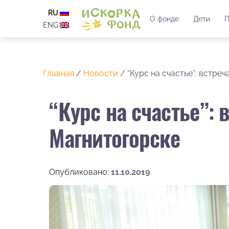
RU
О фонде
Дети
П
ENG
Главная
/
Новости
/
“Курс на счастье”: встре
“Курс на счастье”: 
Магнитогорске
Опубликовано:
11.10.2019