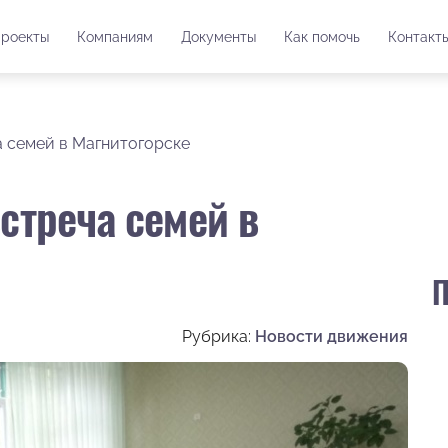
роекты
Компаниям
Документы
Как помочь
Контакт
ча семей в Магнитогорске
встреча семей в
П
Рубрика:
Новости движения