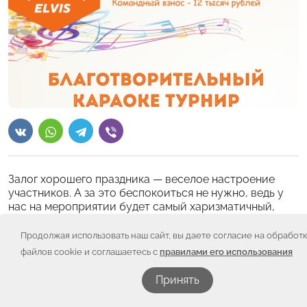
Залог хорошего праздника — веселое настроение
участников. А за это беспокоиться не нужно, ведь у
нас на мероприятии будет самый харизматичный,
энергичный и обаятельный ведущий.
Продолжая использовать наш сайт, вы даете согласие на обработ
Если вы уже бывали на нашем караоке-турнире, то
файлов cookie и соглашаетесь с
правилами его использования
наверняка поняли, что речь идет о великолепном
Кирилле. Ну а если вы ничего про него еще не
Принять
слышали, то сейчас мы все исправим.