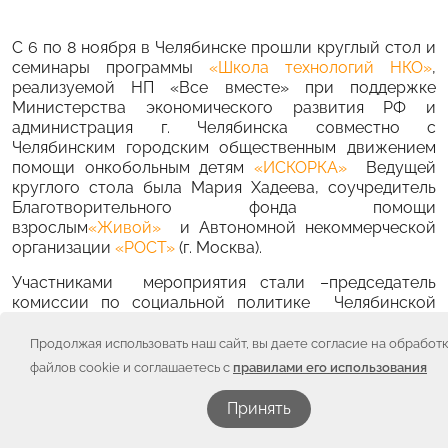
С 6 по 8 ноября в Челябинске прошли круглый стол и
семинары программы
«Школа технологий НКО»
,
реализуемой НП «Все вместе» при поддержке
Министерства экономического развития РФ и
администрация г. Челябинска совместно с
Челябинским городским общественным движением
помощи онкобольным детям
«ИСКОРКА»
Ведущей
круглого стола была Мария Хадеева, соучредитель
Благотворительного фонда помощи
взрослым
«Живой»
и Автономной некоммерческой
организации
«РОСТ»
(г. Москва).
Участниками мероприятия стали –председатель
комиссии по социальной политике Челябинской
городской думы Баскова Наталья , Екатерина Милова,
исполнительный директор НП «Все вместе» (г.
Продолжая использовать наш сайт, вы даете согласие на обработ
Москва), председатель
ЧГОДПОД «ИСКОРКА»
Евгения
файлов cookie и соглашаетесь с
правилами его использования
Майорова, Кирякова Надежда – заместитель
председателя областного отдела Российского
Принять
Детского фонда, Щур Татьяна – руководитель
объединения “Женщины Евразии”, представители