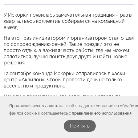
У Искорки появилась замечательная традиция – раз в
квартал весь коллектив собирается на командный
выезд.
На этот раз инициатором и организатором стал отдел
по сопровождению семей. Такие поездки это не
просто отдых, а важная часть работы, где мы можем
сплотиться, лучше понять друг друга и найти новые
решения.
12 сентября команда Искорки отправилась в хаски-
центр «Аквилон», чтобы провести день не только
весело, но и продуктивно.
Начали с презентации, где сотрудники отдела по
сопровождению семей поделились тонкостями своей
Продолжая использовать наш сайт, вы даете согласие на обработ
работы. Затем в игре «Профи в деле» мы вместе
файлов cookie и соглашаетесь с
правилами его использования
выявляли проблемные зоны и искали пути их
решения. А после творческого мастер-класса «Арт-
Принять
движуха» и вкусного обеда сотрудники прияли
участие в увлекательном конкурсе мод «Стиль в