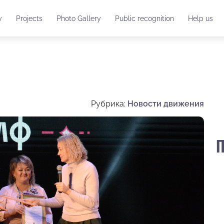
y
Projects
Photo Gallery
Public recognition
Help us
Рубрика:
Новости движения
П