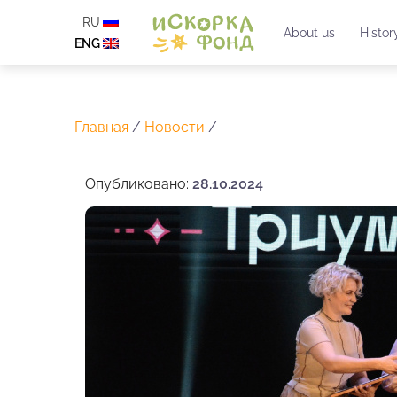
RU
About us
Histor
ENG
Главная
/
Новости
/
Опубликовано:
28.10.2024