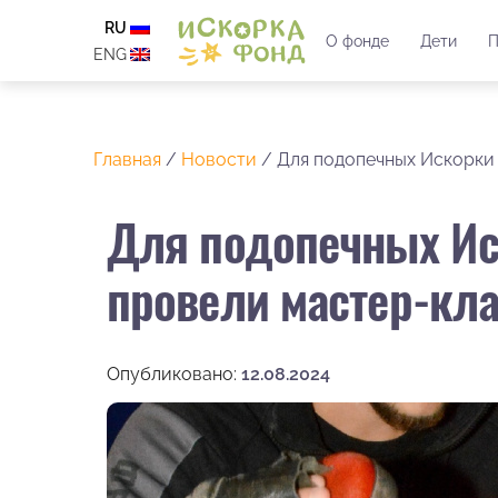
RU
О фонде
Дети
П
ENG
Главная
/
Новости
/
Для подопечных Искорки
Для подопечных И
провели мастер-кла
Опубликовано:
12.08.2024