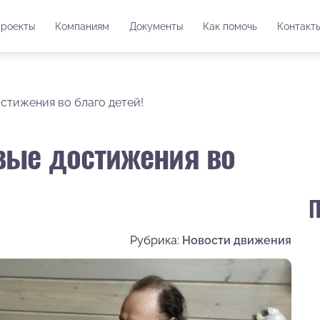
роекты
Компаниям
Документы
Как помочь
Контакт
стижения во благо детей!
вые достижения во
П
Рубрика:
Новости движения