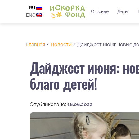
RU
О фонде
Дети
П
ENG
Главная
/
Новости
/
Дайджест июня: новые до
Дайджест июня: но
благо детей!
Опубликовано:
16.06.2022