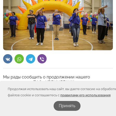
Мы рады сообщить о продолжении нашего
партнерства с ПАО «ЧЕЛИНДБАНК».
Продолжая использовать наш сайт, вы даете согласие на обработ
«ЧЕЛИНДБАНК» уже открыл новый сбор в размере
файлов cookie и соглашаетесь с
правилами его использования
100 000 рублей, средства из которого будут
направлены на долгожданные «Игры Храбрых» –
Принять
реабилитационное семейное спортивное
мероприятие.