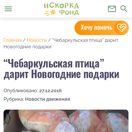
menu
mail_outline
search
Главная
/
Новости
/
“Чебаркульская птица” дарит
Новогодние подарки
“Чебаркульская птица”
дарит Новогодние подарки
Опубликовано:
27.12.2016
Рубрика:
Новости движения