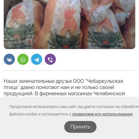
Наши замечательные друзья ООО “Чебаркульская
птица” давно помогают нам и не только своей
продукцией. В фирменных магазинах Челябинской
области установлены ящики для пожертвований
фонда “Искорка”. Спасибо за возможность вовлекать
Продолжая использовать наш сайт, вы даете согласие на обработ
в благотворительность южноуральцев! Это большая
файлов cookie и соглашаетесь с
правилами его использования
помощь подопечным нашего общественного
движения.
Принять
В канун Нового года ООО “Чебаркульская птица”
порадовало подарками – курочками к новогоднему