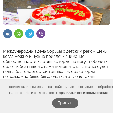
Международный день борьбы с детским раком. День,
когда можно и нужно привлечь внимание
общественности к детям, которые не могут победить
болезнь без нашей с вами помощи. Эта заметка будет
полна благодарностей тем людям, без которых
не возможно было бы сделать этот день таким
информационно и событийно насыщенным, а главное
наполненным полезными делами. Какими? Читаем!
Продолжая использовать наш сайт, вы даете согласие на обработ
файлов cookie и соглашаетесь с
правилами его использования
1 – Творческое. 10-00 мы ресторане “Амбассадор”
делаем с детьми, кто уже закончил лечение и их
Принять
родителями открытки для тех, кто находится в
отделении. Красивое оформление и главное – от всей