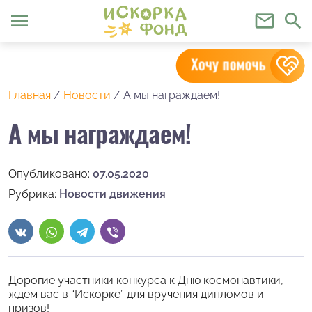
menu
mail_outline
search
Главная
/
Новости
/
А мы награждаем!
А мы награждаем!
Опубликовано:
07.05.2020
Рубрика:
Новости движения
Дорогие участники конкурса к Дню космонавтики,
ждем вас в “Искорке” для вручения дипломов и
призов!