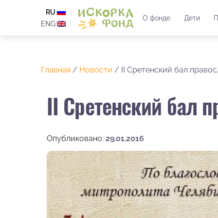
RU
О фонде
Дети
П
ENG
Главная
/
Новости
/
II Сретенский бал прав
II Сретенский бал 
Опубликовано:
29.01.2016