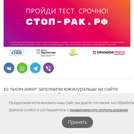
10 тысяч анкет заполнили южноуральцы на сайте
стоп-рак.рф
в рамках «Программы профилактики
онкозаболеваний «Мой выбор — жизнь!».
Продолжая использовать наш сайт, вы даете согласие на обработ
файлов cookie и соглашаетесь с
правилами его использования
Самыми активными респондентами оказались
женщины – 78% анкетируемых, и только 22% мужчин
Принять
среди заполнивших тест-анкету на сайте. Наиболее
заинтересованы своим здоровьем люди в возрасте